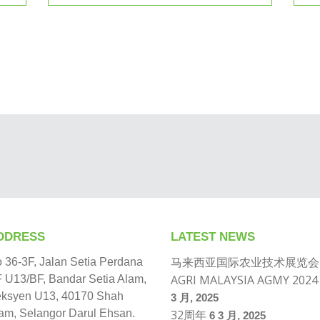
DDRESS
LATEST NEWS
马来西亚国际农业技术展览会 
 36-3F, Jalan Setia Perdana
AGRI MALAYSIA AGMY 2024
 U13/BF, Bandar Setia Alam,
ksyen U13, 40170 Shah
3 月, 2025
am, Selangor Darul Ehsan.
32周年
6 3 月, 2025