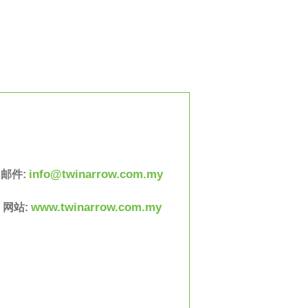
info@twinarrow.com.my
邮件:
www.twinarrow.com.my
网站: