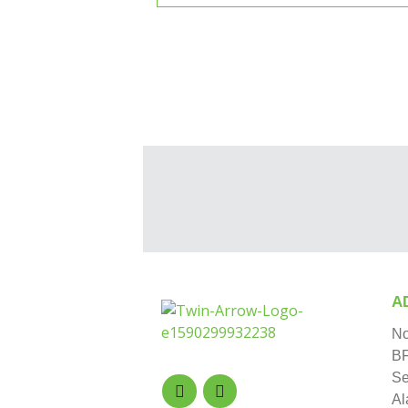
A
No
BF
Se
Al