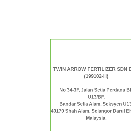
TWIN ARROW FERTILIZER SDN 
(199102-H)
No 34-3F, Jalan Setia Perdana B
U13/BF,
Bandar Setia Alam, Seksyen U13
40170 Shah Alam, Selangor Darul E
Malaysia.